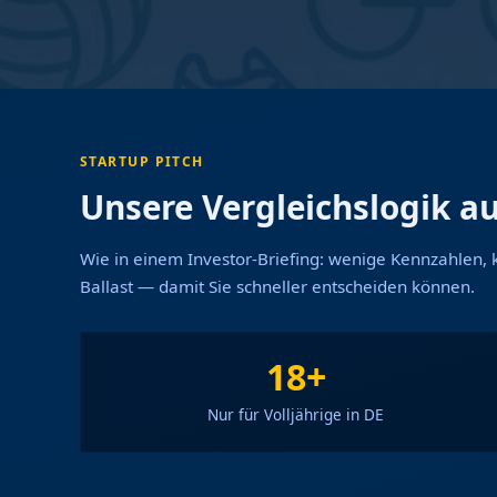
STARTUP PITCH
Unsere Vergleichslogik au
Wie in einem Investor-Briefing: wenige Kennzahlen, kl
Ballast — damit Sie schneller entscheiden können.
18+
Nur für Volljährige in DE