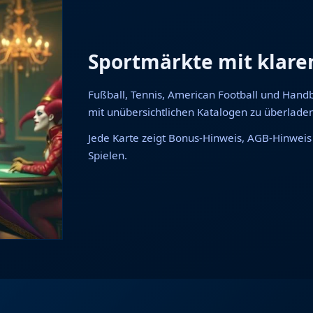
Sportmärkte mit klar
Fußball, Tennis, American Football und Handba
mit unübersichtlichen Katalogen zu überladen
Jede Karte zeigt Bonus-Hinweis, AGB-Hinweis
Spielen.