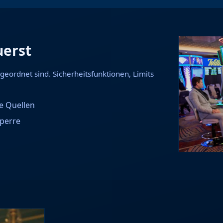
uerst
geordnet sind. Sicherheitsfunktionen, Limits
e Quellen
sperre