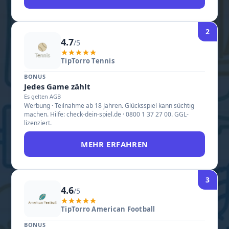
2
4.7
/5
TipTorro Tennis
BONUS
Jedes Game zählt
Es gelten AGB
Werbung · Teilnahme ab 18 Jahren. Glücksspiel kann süchtig
machen. Hilfe: check-dein-spiel.de · 0800 1 37 27 00. GGL-
lizenziert.
MEHR ERFAHREN
3
4.6
/5
TipTorro American Football
BONUS