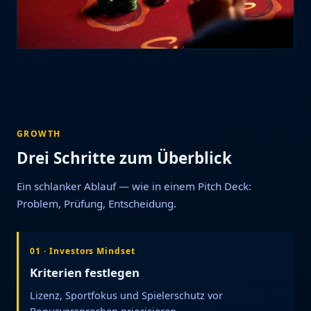
GROWTH
Drei Schritte zum Überblick
Ein schlanker Ablauf — wie in einem Pitch Deck:
Problem, Prüfung, Entscheidung.
01 · Investors Mindset
Kriterien festlegen
Lizenz, Sportfokus und Spielerschutz vor