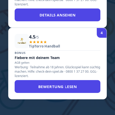
lizenziert.
DETAILS ANSEHEN
4
4.5
/5
TipTorro Handball
BONUS
Fiebere mit deinem Team
AGB gelten
Werbung · Teilnahme ab 18 Jahren. Glücksspiel kann süchtig
machen. Hilfe: check-dein-spiel.de · 0800 1 37 27 00. GGL-
lizenziert.
BEWERTUNG LESEN