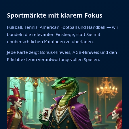
Sportmärkte mit klarem Fokus
Fußball, Tennis, American Football und Handball — wir
bündeln die relevanten Einstiege, statt Sie mit
unübersichtlichen Katalogen zu überladen.
Jede Karte zeigt Bonus-Hinweis, AGB-Hinweis und den
Pflichttext zum verantwortungsvollen Spielen.