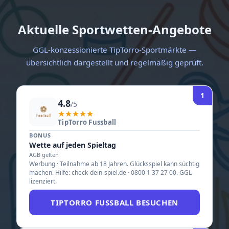
Aktuelle Sportwetten-Angebote
GGL-konzessionierte TipTorro-Sportmärkte —
übersichtlich dargestellt und regelmäßig geprüft.
1
4.8
/5
TipTorro Fussball
BONUS
Wette auf jeden Spieltag
AGB gelten
Werbung · Teilnahme ab 18 Jahren. Glücksspiel kann süchtig
machen. Hilfe: check-dein-spiel.de · 0800 1 37 27 00. GGL-
lizenziert.
TIPTORRO FUSSBALL BESUCHEN