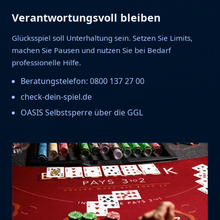
Verantwortungsvoll bleiben
Glücksspiel soll Unterhaltung sein. Setzen Sie Limits,
machen Sie Pausen und nutzen Sie bei Bedarf
professionelle Hilfe.
Beratungstelefon: 0800 137 27 00
check-dein-spiel.de
OASIS Selbstsperre über die GGL