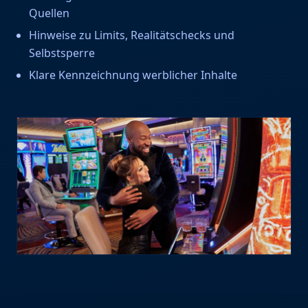
Quellen
Hinweise zu Limits, Realitätschecks und
Selbstsperre
Klare Kennzeichnung werblicher Inhalte