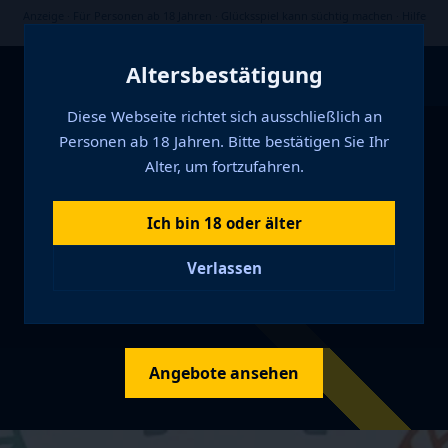
Anzeige · Für Personen ab 18 Jahren · Glücksspiel kann süchtig machen · Hilfe
unter 0800 137 27 00
Altersbestätigung
TopTenListed
Diese Webseite richtet sich ausschließlich an
Personen ab 18 Jahren. Bitte bestätigen Sie Ihr
TopTen
Listed
Alter, um fortzufahren.
Klarer Überblick zu GGL-lizenzierten
Sportwetten
Ich bin 18 oder älter
Unabhängiger Vergleich für Erwachsene in
Verlassen
Deutschland — Fokus auf Transparenz, Lizenzstatus
und verantwortungsvolles Spielen.
Angebote ansehen